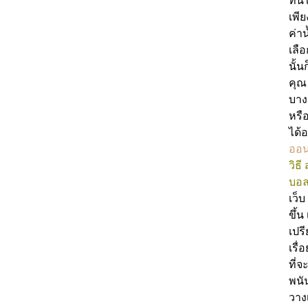
ทันใ
เพีย
ค่า
เลือ
นั้
คุณ
บาง
หรือ
ได้อ
ออนไ
วิธี
บอลu
เว็
ขึ้น
เปร
เรื่
ที่
พนัน
วาง