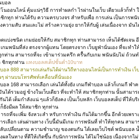
นบอล
ิโนออนไลน์ คุ้มแน่ๆวิธี การทำผลกำ ไรผ่านในเว็บ เดียวแล้วก็ทำ ใ
ชิกทุก ท่านได้รับ ความครบวงจร สำหรับเพื่อ การเล่น เป็นการพนัน 
างความสับ สนและไม่ สร้างความยุ่ง ยากให้กับผู้ เล่นเนื่องจาก มันไ
ดแบ่งชนิด เกมย่อยให้กับ สมาชิกทุก ท่านสามารถ เห็นได้ชัดเจน อ
น เกมพนันที่ส่ง ตรงจากผู้แทน โดยตรงจาก เว็บยูฟ่านั่นเอง ที่จะทำใ
ทุกท่าน สามารถที่จะ เข้ามาร่วมครึก ครื้นกับเกม พนันนับไม่ ถ้วนท
 ชิกทุกท่าน
แทงบอลสเต็ปขั้นต่ำ10บาท
บ บอล 888 สามารถเล่นกันได้ผ่านวิถีทางออนไลน์เป็นการทำเงิน เว
ๆ ผ่านบนโทรศัพท์เคลื่อนที่นั่นเอง
บ บอล 168 สามารถเลือก เล่นได้ทั้งยัง เกมกีฬาบอล แล้วก็เกมกี ฬา
 มันได้รวมอยู่ ข้างในเว็บเดียว ที่จะทำให้ สมาชิกทุกท่าน นั้นสามาร
กันได้ เต็มกำลังแน่ ๆแล้วก็ยังคง เป็นเว็บหลัก เว็บบอลสเต็ป ที่ให้บร
ก็ยังมีผล ให้สมาชิก ทุกท่าน
ารถที่จะเพิ่ม จังหวะสำ หรับการทำเงิน กันได้มากขึ้น อีกด้วยเพราะ
การเลือก เล่นผ่านทาง เว็บนี้มันมีเกม การพนันที่ ทำให้ทุกคน สามาร
ลับเปลี่ยนตาม ความชำนาญ ของตนกัน ได้เลยเว็บไซต์ พนันบอล 
งผลในทาง ที่ดีให้เกิดขึ้น กับนักการพนัน ได้ไม่ใช่น้อย เนื่องจากไม่