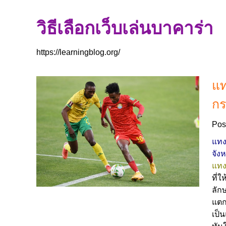
Skip
วิธีเลือกเว็บเล่นบาคาร่า
to
content
https://learningblog.org/
แท
กร
Pos
แทง
จังห
แทง
ที่
ลัก
แตก
เป็น