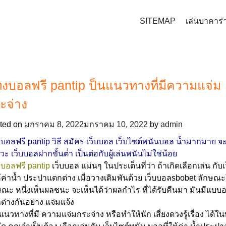
SITEMAP
เล่นบาคาร่า
งบอลฟรี pantip ป็นแนวทางที่มีความแจ่ม
ะจ่าง
ted on
มกราคม 8, 2022
มกราคม 10, 2022
by
admin
บอลฟรี pantip วิธี สมัคร เว็บบอล เว็บไซต์พนันบอล น้ำมากมาย จ
วะ เว็บบอลฝากขั้นต่ํา เป็นต่อกับผู้เล่นพนันไม่ใช่น้อย
บอลฟรี pantip
เว็บบอล แม่นๆ ในประเด็นที่ว่า ถ้าเกิดเลือกเล่น กับเ
ให้ค่าน้ำ ประปาแตกต่าง เมื่อวางเดิมพันด้วย เว็บบอลsbobet ลักษณ
ษณะ หนึ่งเห็นผลชนะ จะเห็นได้ว่าผลกำไร ที่ได้รับคืนมา มันมีแบบอย่
ต่างกันอย่าง แจ่มแจ้ง
แนวทางที่มี ความแจ่มกระจ่าง หรือทำให้นัก เสี่ยงดวงรู้เรื่อง ได้ใน