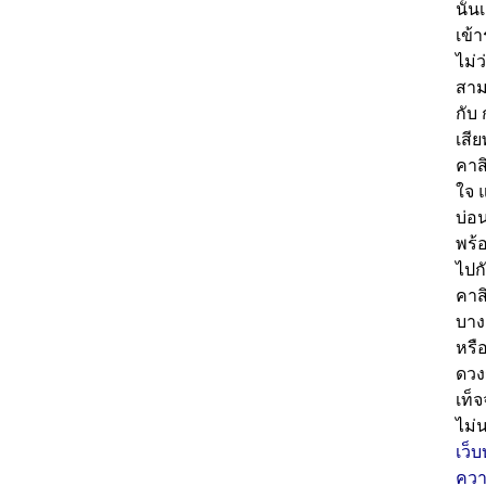
นั้น
เข้า
ไม่
สาม
กับ
เสี
คาส
ใจ 
บ่อ
พร้
ไปก
คาส
บางค
หรื
ดวง
เท็
ไม่น
เว็
ควา