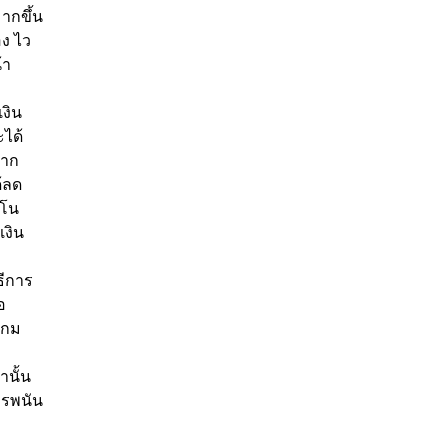
มากขึ้น
อง ไว
้า
เงิน
ะได้
จาก
้ลด
 โน
งิน
ธีการ
อ
เกม
านั้น
ารพนัน