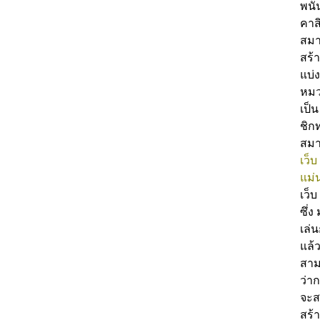
พนั
คาส
สมา
สร้
แบ่ง
หมว
เป็
ชิก
สมา
เว็
แม่น
เว็
ซึ่ง
เล่น
แล้ว
สาม
ว่า
จะส
สร้า