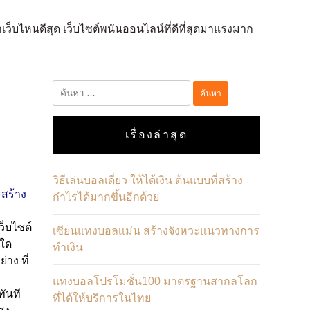
เว็บไหนดีสุด เว็บไซต์พนันออนไลน์ที่ดีที่สุดมาแรงมาก
ค้นหา
สำหรับ:
เรื่องล่าสุด
วิธีเล่นบอลเดี่ยว ให้ได้เงิน ต้นแบบที่สร้าง
ะสร้าง
กำไรได้มากขึ้นอีกด้วย
ว็บไซต์
เซียนแทงบอลเเม่น สร้างจังหวะแนวทางการ
ะใด
ทำเงิน
าง ที่
แทงบอลโปรโมชั่น100 มาตรฐานสากลโลก
ทันที
ที่ได้ให้บริการในไทย