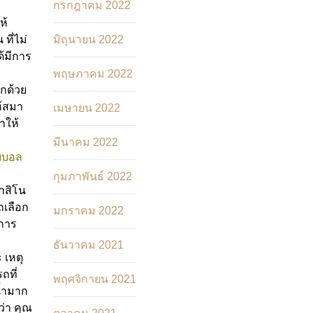
กรกฎาคม 2022
ห้
ที่ไม่
มิถุนายน 2022
ด้มีการ
พฤษภาคม 2022
ีกด้วย
ห้สมา
เมษายน 2022
ำให้
มีนาคม 2022
็บบอล
กุมภาพันธ์ 2022
คาสิโน
ถเลือก
มกราคม 2022
ิการ
ธันวาคม 2021
 เหตุ
ถที่
พฤศจิกายน 2021
น้ำมาก
ว่า คุณ