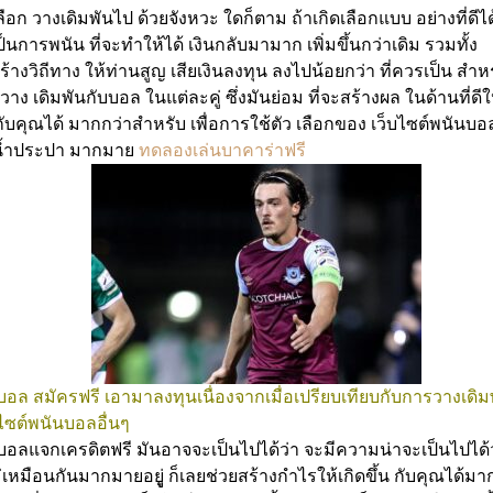
ือก วางเดิมพันไป ด้วยจังหวะ ใดก็ตาม ถ้าเกิดเลือกแบบ อย่างที่ดีได้
็นการพนัน ที่จะทำให้ได้ เงินกลับมามาก เพิ่มขึ้นกว่าเดิม รวมทั้ง
้างวิถีทาง ให้ท่านสูญ เสียเงินลงทุน ลงไปน้อยกว่า ที่ควรเป็น สำหร
าง เดิมพันกับบอล ในแต่ละคู่ ซึ่งมันย่อม ที่จะสร้างผล ในด้านที่ดีให
กับคุณได้ มากกว่าสำหรับ เพื่อการใช้ตัว เลือกของ เว็บไซต์พนันบอล 
น้ำประปา มากมาย
ทดลองเล่นบาคาร่าฟรี
บบอล สมัครฟรี เอามาลงทุนเนื่องจากเมื่อเปรียบเทียบกับการวางเดิม
บไซต์พนันบอลอื่นๆ
บบอลแจกเครดิตฟรี มันอาจจะเป็นไปได้ว่า จะมีความน่าจะเป็นไปได้ว
ม่เหมือนกันมากมายอยูู่ ก็เลยช่วยสร้างกำไรให้เกิดขึ้น กับคุณได้มา