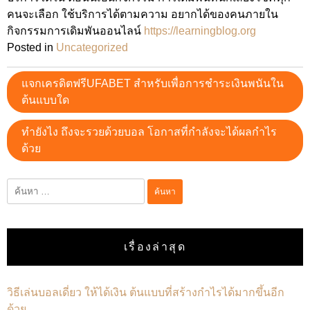
คนจะเลือก ใช้บริการได้ตามความ อยากได้ของคนภายใน
กิจกรรมการเดิมพันออนไลน์
https://learningblog.org
Posted in
Uncategorized
เมนู
แจกเครดิตฟรีUFABET สำหรับเพื่อการชำระเงินพนันใน
นำทาง
ต้นแบบใด
เรื่อง
ทำยังไง ถึงจะรวยด้วยบอล โอกาสที่กำลังจะได้ผลกำไร
ด้วย
ค้นหา
สำหรับ:
เรื่องล่าสุด
วิธีเล่นบอลเดี่ยว ให้ได้เงิน ต้นแบบที่สร้างกำไรได้มากขึ้นอีก
ด้วย